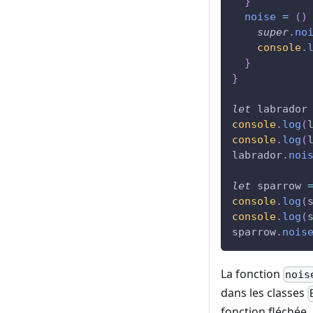
}
noise
=
(
)
super
.
no
console
.
}
}
let
 labrador
console
.
log
(
console
.
log
(
labrador
.
noi
let
 sparrow 
console
.
log
(
console
.
log
(
sparrow
.
nois
La fonction
nois
dans les classes
fonction fléchée.