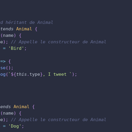
rd héritant de Animal
xtends
Animal
{
r
(
name
)
{
me
)
;
// Appelle le constructeur de Animal
e
=
'Bird'
;
=>
{
ise
(
)
;
log
(
`
${
this
.
type
}
, I tweet 
`
)
;
tends
Animal
{
r
(
name
)
{
me
)
;
// Appelle le constructeur de Animal
e
=
'Dog'
;