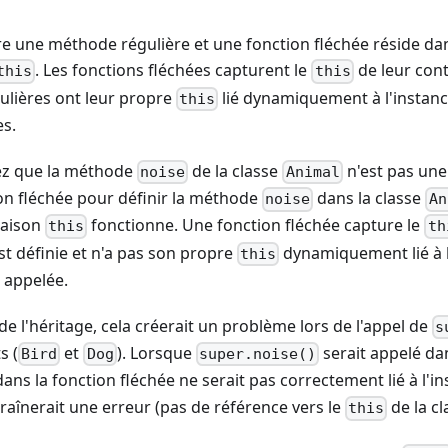
re une méthode régulière et une fonction fléchée réside dan
. Les fonctions fléchées capturent le
de leur cont
this
this
ulières ont leur propre
lié dynamiquement à l'instance
this
es.
z que la méthode
de la classe
n'est pas une 
noise
Animal
ion fléchée pour définir la méthode
dans la classe
noise
An
iaison
fonctionne. Une fonction fléchée capture le
this
th
est définie et n'a pas son propre
dynamiquement lié à l'
this
t appelée.
de l'héritage, cela créerait un problème lors de l'appel de
s
s (
et
). Lorsque
serait appelé da
Bird
Dog
super.noise()
ans la fonction fléchée ne serait pas correctement lié à l'in
traînerait une erreur (pas de référence vers le
de la cl
this