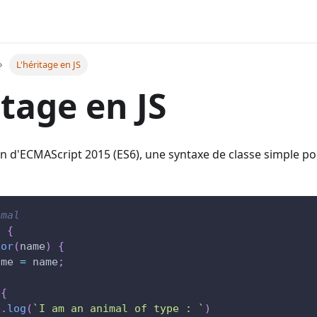
L'héritage en JS
itage en JS
on d'ECMAScript 2015 (ES6), une syntaxe de classe simple pou
imal
l
{
tor
(
name
)
{
ame
=
 name
;
{
e
.
log
(
`
I am an animal of type : 
`
)