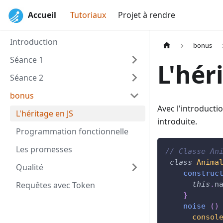
Accueil
Tutoriaux
Projet à rendre
Introduction
bonus
Séance 1
L'hér
Séance 2
bonus
Avec l'introducti
L'héritage en JS
introduite.
Programmation fonctionnelle
Les promesses
// Classe An
class
Anima
Qualité
construc
Requêtes avec Token
this
.
n
}
noise
(
)
consol