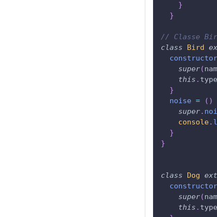
}
}
// Classe Bi
class
Bird
e
constructo
super
(
na
this
.
typ
}
noise
=
(
)
super
.
no
console
.
}
}
class
Dog
ex
constructo
super
(
na
this
.
typ