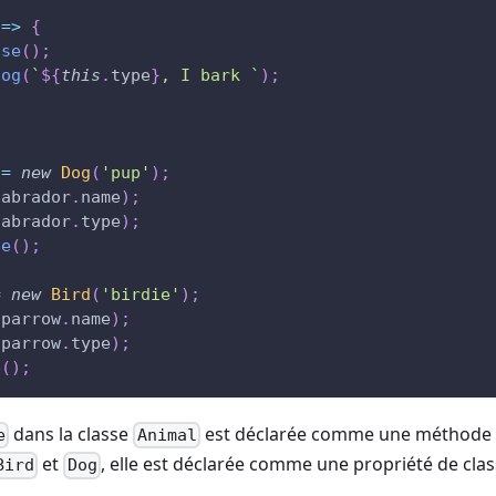
=>
{
ise
(
)
;
log
(
`
${
this
.
type
}
, I bark 
`
)
;
 
=
new
Dog
(
'pup'
)
;
labrador
.
name
)
;
labrador
.
type
)
;
se
(
)
;
=
new
Bird
(
'birdie'
)
;
sparrow
.
name
)
;
sparrow
.
type
)
;
e
(
)
;
dans la classe
est déclarée comme une méthode r
e
Animal
et
, elle est déclarée comme une propriété de class
Bird
Dog